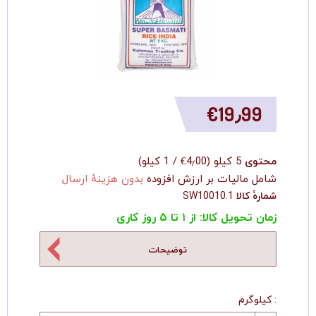
‎€19٫99
محتوی
5 کیلو
(
‎€4٫00
/
1 کیلو
)
شامل مالیات بر ارزش افزوده
بدون هزینهٔ ارسال
شمارهٔ کالا
SW10010.1
زمان تحویل کالا: از ۱ تا ۵ روز کاری
توضیحات
کیلوگرم :