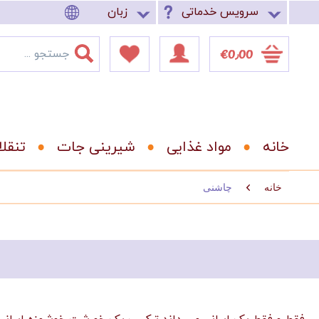
سرویس خدماتی
زبان
‎€0٫00
خانه
مواد غذایی
شیرینی جات
تنقل
خانه