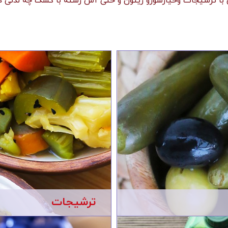
با ترشیجات وخیارشورو زیتون و حتی آش رشته با کشک چه لذتی دا
ترشیجات