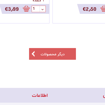
‎€
/
1 کیلو
)
1 قطعه
‎€2٫50
‎€3٫20
دیگر محصولات
اطلاعات