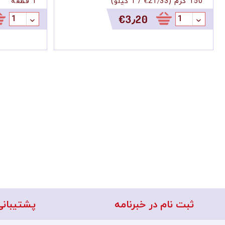
330 گرم
(
‎€9٫06
/
1 کیلو
)
150 گرم
(
21٫33
‎€2٫99
ثبت نام در خبرنامه
پشتیبانی