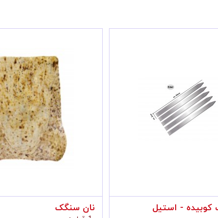
!جدید
انم خانوما
سیخ کباب کوبیده - استیل