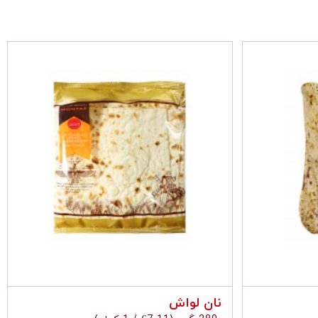
نان سنگک
نا