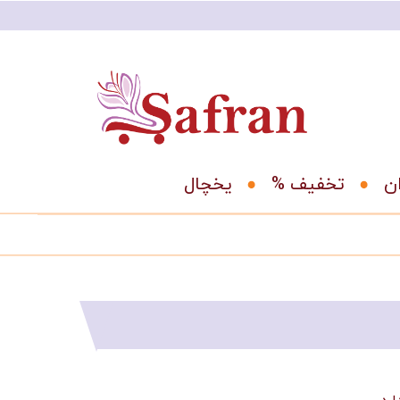
ان
% تخفیف
یخچال