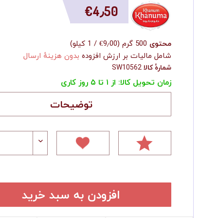
‎€4٫50
محتوی
500 گرم
(
‎€9٫00
/
1 کیلو
)
شامل مالیات بر ارزش افزوده
بدون هزینهٔ ارسال
شمارهٔ کالا
SW10562
زمان تحویل کالا: از ۱ تا ۵ روز کاری
توضیحات
افزودن به سبد خرید