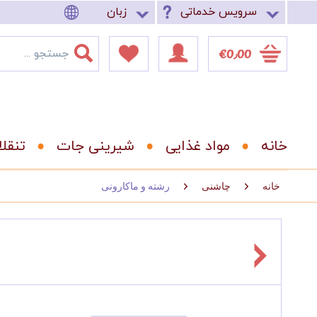
سرویس خدماتی
زبان
‎€0٫00
خانه
مواد غذایی
شیرینی جات
تنقل
خانه