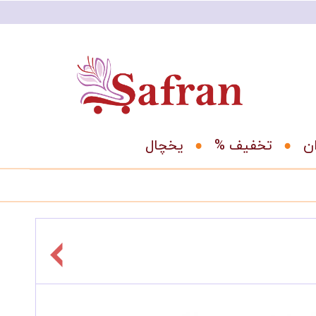
ان
% تخفیف
یخچال