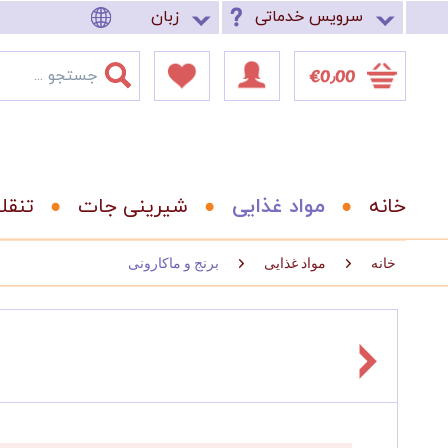
سرویس خدماتی
زبان
‎€0٫00
خانه
مواد غذایی
شیرینی جات
تنقل
خانه
مواد غذایی