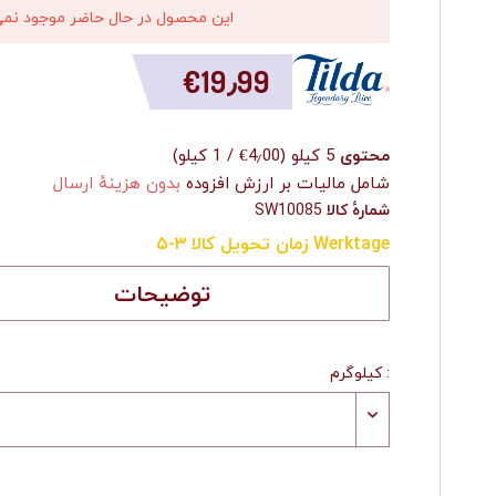
اين محصول در حال حاضر موجود نمی
‎€19٫99
محتوی
5 کیلو
(
‎€4٫00
/
1 کیلو
)
شامل مالیات بر ارزش افزوده
بدون هزینهٔ ارسال
شمارهٔ کالا
SW10085
زمان تحویل کالا ۳-۵ Werktage
توضیحات
کیلوگرم :