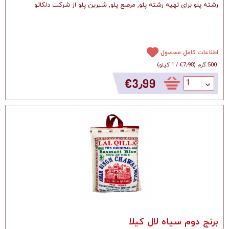
رشته پلو برای تهیه رشته پلو, مرصع پلو, شیرین پلو از شرکت دلکاتو
اطلاعات کامل محصول
500 گرم
(
‎€7٫98
/
1 کیلو
)
‎€3٫99
برنج دوم سیاه لال کیلا