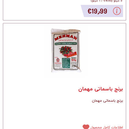
5 کیلو
(
‎€4٫00
/
1 کیلو
)
‎€19٫99
برنج باسماتی مهمان
برنج باسماتی مهمان
اطلاعات کامل محصول