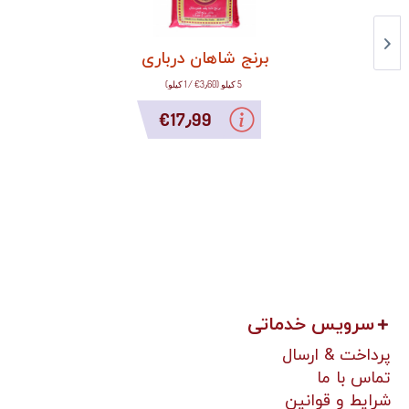
برنج شاهان درباری
5 کیلو
(
‎€3٫60
/
1 کیلو
)
‎€17٫99
سرویس خدماتی
پرداخت & ارسال
تماس با ما
شرایط و قوانین