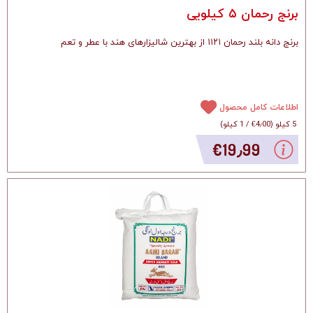
برنج رحمان ۵ کیلویی
برنج دانه بلند رحمان ۱۱۲۱ از بهترین شالیزارهای هند با عطر و تعم
اطلاعات کامل محصول
5 کیلو
(
‎€4٫00
/
1 کیلو
)
‎€19٫99