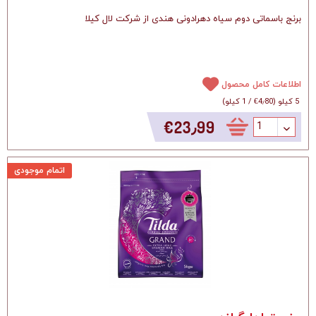
برنج باسماتی دوم سیاه دهرادونی هندی از شرکت لال کیلا
اطلاعات کامل محصول
5 کیلو
(
‎€4٫80
/
1 کیلو
)
‎€23٫99
اتمام موجودی