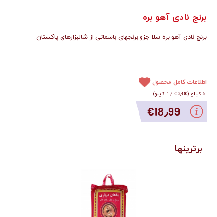
برنج نادی آهو بره
برنج نادی آهو بره سلا جزو برنجهای باسماتی از شالیزارهای پاکستان
اطلاعات کامل محصول
5 کیلو
(
‎€3٫80
/
1 کیلو
)
‎€18٫99
برترینها