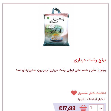
برنج رشت درباری
برنج با عطر و طعم عالی ایرانی رشت درباری از برترین شالیزارهای هند
اطلاعات کامل محصول
5 کیلو
(
‎€3٫60
/
1 کیلو
)
‎€17٫99