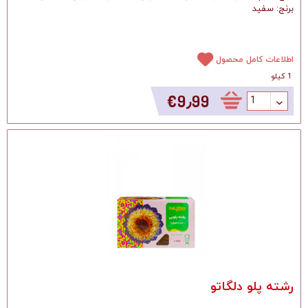
برنج: سفید
اطلاعات کامل محصول
1 کیلو
‎€9٫99
رشته پلو دلگاتو