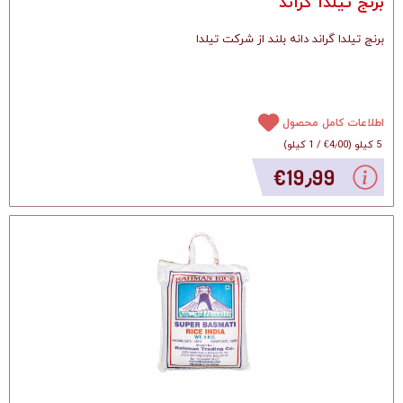
برنج تیلدا گراند
برنج تیلدا گراند دانه بلند از شرکت تیلدا
اطلاعات کامل محصول
5 کیلو
(
‎€4٫00
/
1 کیلو
)
‎€19٫99