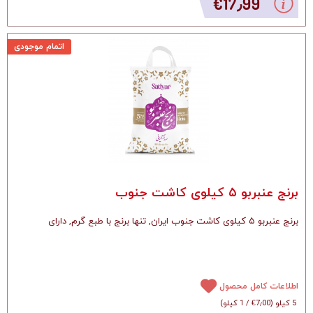
‎€17٫99
اتمام موجودی
برنج عنبربو ۵ کیلوی کاشت جنوب
برنج عنبربو ۵ کیلوی کاشت جنوب ایران, تنها برنج با طبع گرم, دارای
اطلاعات کامل محصول
5 کیلو
(
‎€7٫00
/
1 کیلو
)