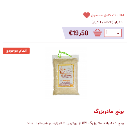
اطلاعات کامل محصول
5 کیلو
(
‎€3٫90
/
1 کیلو
)
‎€19٫50
اتمام موجودی
برنج مادربزرگ
برنج دانه بلند مادربزرگ ۱۱۲۱ از بهترین شالیزارهای هیمالیا - هند