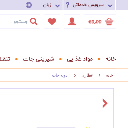
سرویس خدماتی
زبان
‎€0٫00
خانه
مواد غذایی
شیرینی جات
تنقل
خانه
عطاری
ادویه جات