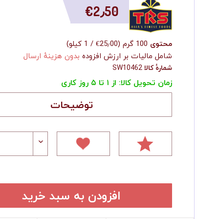
‎€2٫50
محتوی
100 گرم
(
‎€25٫00
/
1 کیلو
)
شامل مالیات بر ارزش افزوده
بدون هزینهٔ ارسال
شمارهٔ کالا
SW10462
زمان تحویل کالا: از ۱ تا ۵ روز کاری
توضیحات
افزودن به سبد خرید