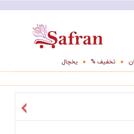
ان
% تخفیف
یخچال