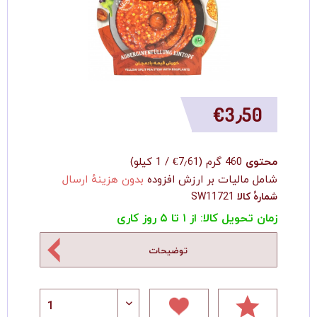
‎€3٫50
محتوی
460 گرم
(
‎€7٫61
/
1 کیلو
)
شامل مالیات بر ارزش افزوده
بدون هزینهٔ ارسال
شمارهٔ کالا
SW11721
زمان تحویل کالا: از ۱ تا ۵ روز کاری
توضیحات