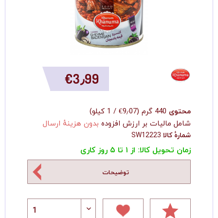
‎€3٫99
محتوی
440 گرم
(
‎€9٫07
/
1 کیلو
)
شامل مالیات بر ارزش افزوده
بدون هزینهٔ ارسال
شمارهٔ کالا
SW12223
زمان تحویل کالا: از ۱ تا ۵ روز کاری
توضیحات