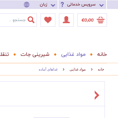
سرویس خدماتی
زبان
‎€0٫00
خانه
مواد غذایی
شیرینی جات
تنقل
خانه
مواد غذایی
غذاهای آماده