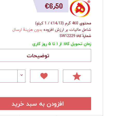
‎€6٫50
محتوی
460 گرم
(
‎€14٫13
/
1 کیلو
)
شامل مالیات بر ارزش افزوده
بدون هزینهٔ ارسال
شمارهٔ کالا
SW12229
زمان تحویل کالا: از ۱ تا ۵ روز کاری
توضیحات
افزودن به سبد خرید