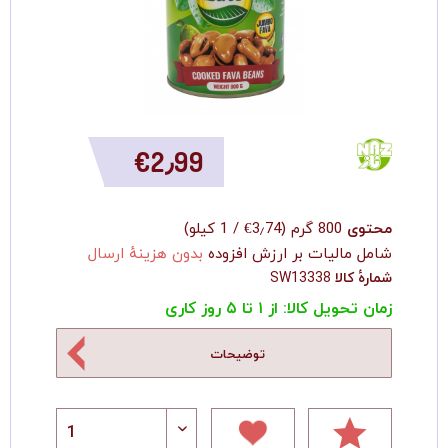
‎€2٫99
محتوی
800 گرم
(
‎€3٫74
/
1 کیلو
)
شامل مالیات بر ارزش افزوده
بدون هزینهٔ ارسال
شمارهٔ کالا
SW13338
زمان تحویل کالا: از ۱ تا ۵ روز کاری
توضیحات