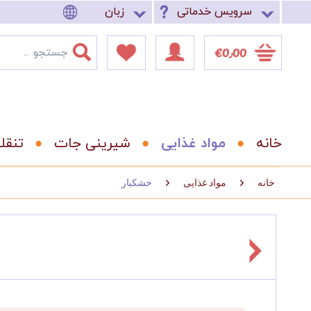
سرویس خدماتی
زبان
‎€0٫00
خانه
مواد غذایی
شیرینی جات
تنقل
خانه
مواد غذایی
خشکبار