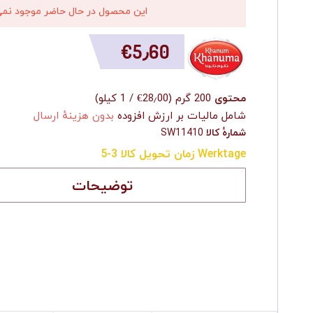
اين محصول در حال حاضر موجود نمی
‎€5٫60
محتوی
200 گرم
(
‎€28٫00
/
1 کیلو
)
شامل مالیات بر ارزش افزوده
بدون هزینهٔ ارسال
شمارهٔ کالا
SW11410
زمان تحویل کالا 3-5 Werktage
توضیحات