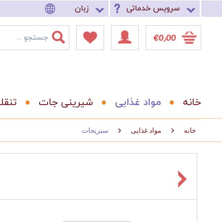
سرویس خدماتی
زبان
‎€0٫00
خانه
مواد غذایی
شیرینی جات
تنقل
خانه
مواد غذایی
سبزیجات