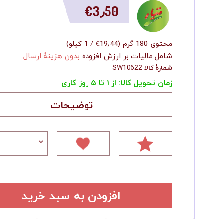
‎€3٫50
محتوی
180 گرم
(
‎€19٫44
/
1 کیلو
)
شامل مالیات بر ارزش افزوده
بدون هزینهٔ ارسال
شمارهٔ کالا
SW10622
زمان تحویل کالا: از ۱ تا ۵ روز کاری
توضیحات
افزودن به سبد خرید