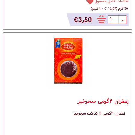
اطلاعات کامل محصول
30 گرم
(
‎€116٫67
/
1 کیلو
)
‎€3٫50
زعفران ۲گرمی سحرخیز
زعفران ۲گرمی از شرکت سحرخیز