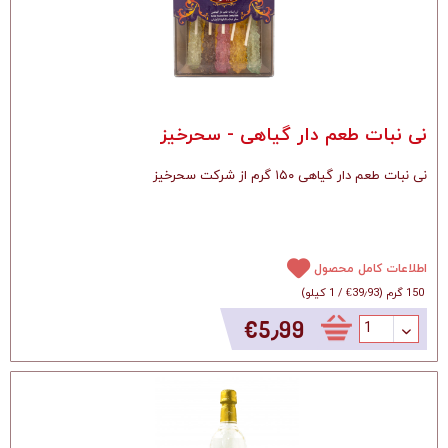
نی نبات طعم دار گیاهی - سحرخیز
نی نبات طعم دار گیاهی ۱۵۰ گرم از شرکت سحرخیز
اطلاعات کامل محصول
150 گرم
(
‎€39٫93
/
1 کیلو
)
‎€5٫99