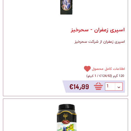
اسپری زعفران - سحرخیز
اسپری زعفران از شرکت سحرخیز
اطلاعات کامل محصول
120 گرم
(
‎€124٫92
/
1 کیلو
)
‎€14٫99