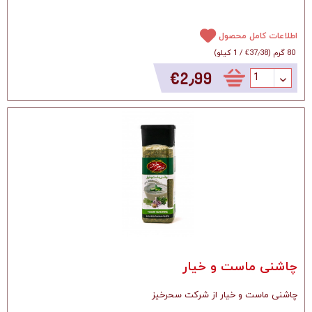
اطلاعات کامل محصول
80 گرم
(
‎€37٫38
/
1 کیلو
)
‎€2٫99
چاشنی ماست و خیار
چاشنی ماست و خیار از شرکت سحرخیز