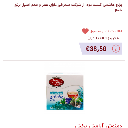
برنج هاشمی کشت دوم از شرکت سحرخیز دارای عطر و طعم اصیل برنج
شمال
اطلاعات کامل محصول
4.5 کیلو
(
‎€8٫56
/
1 کیلو
)
‎€38٫50
دمنوش آرامش بخش