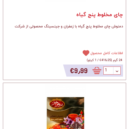
چای مخلوط پنج گیاه
دمنوش چای مخلوط پنج گیاه با زعفران و جینسینگ محصولی از شرکت
اطلاعات کامل محصول
24 گرم
(
‎€416٫25
/
1 کیلو
)
‎€9٫99