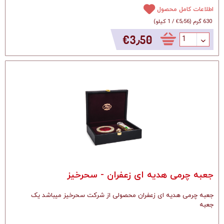
اطلاعات کامل محصول
630 گرم
(
‎€5٫56
/
1 کیلو
)
‎€3٫50
جعبه چرمی هدیه ای زعفران - سحرخیز
جعبه چرمی هدیه ای زعفران محصولی از شرکت سحرخیز میباشد یک
جعبه