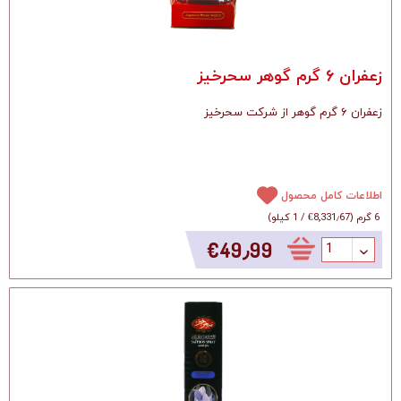
زعفران ۶ گرم گوهر سحرخیز
زعفران ۶ گرم گوهر از شرکت سحرخیز
اطلاعات کامل محصول
6 گرم
(
‎€8٬331٫67
/
1 کیلو
)
‎€49٫99