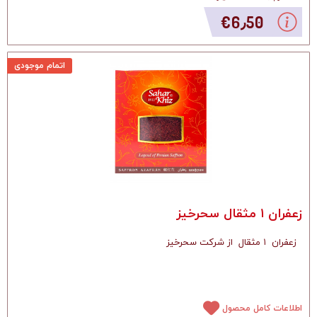
‎€6٫50
اتمام موجودی
زعفران ۱ مثقال سحرخیز
زعفران ۱ مثقال از شرکت سحرخیز
اطلاعات کامل محصول