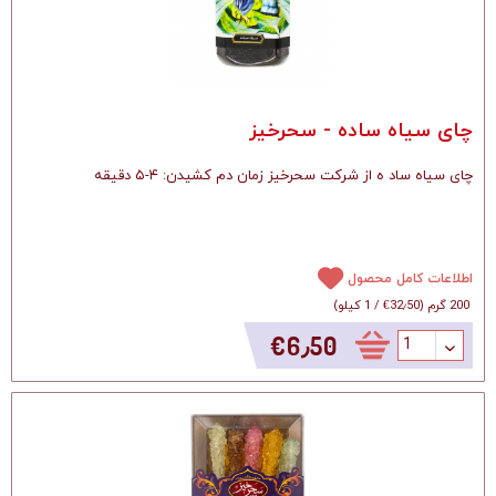
چای سیاه ساده - سحرخیز
چای سیاه ساد ه از شرکت سحرخیز زمان دم کشیدن: ۴-۵ دقیقه
اطلاعات کامل محصول
200 گرم
(
‎€32٫50
/
1 کیلو
)
‎€6٫50