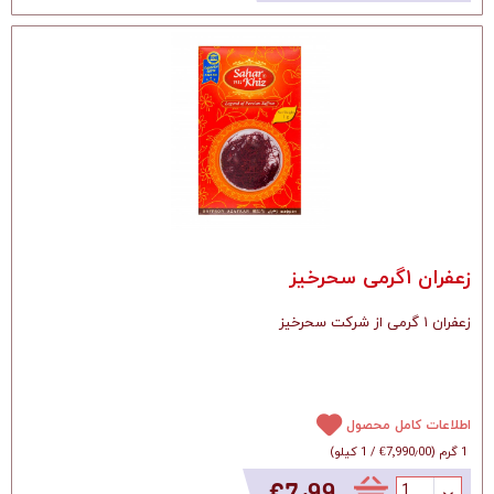
زعفران ۱گرمی سحرخیز
زعفران ۱ گرمی از شرکت سحرخیز
اطلاعات کامل محصول
1 گرم
(
‎€7٬990٫00
/
1 کیلو
)
‎€7٫99