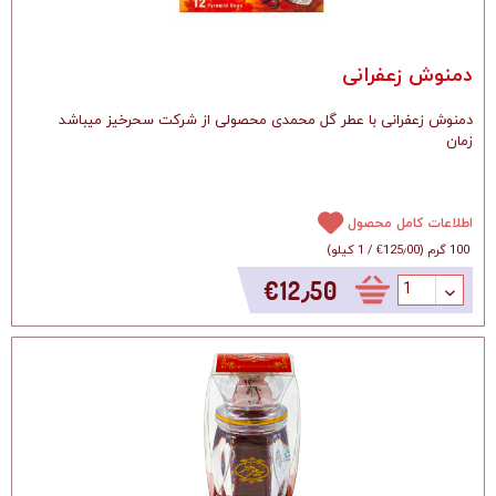
دمنوش زعفرانی
دمنوش زعفرانی با عطر گل محمدی محصولی از شرکت سحرخیز میباشد
زمان
اطلاعات کامل محصول
100 گرم
(
‎€125٫00
/
1 کیلو
)
‎€12٫50