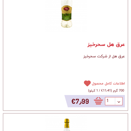
عرق هل سحرخیز
عرق هل از شرکت سحرخیز
اطلاعات کامل محصول
700 گرم
(
‎€11٫41
/
1 کیلو
)
‎€7٫99