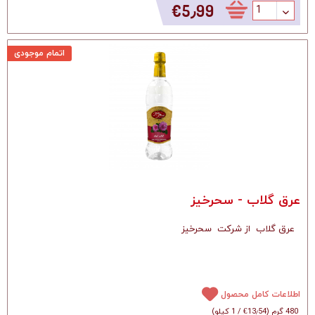
‎€5٫99
اتمام موجودی
عرق گلاب - سحرخیز
عرق گلاب از شرکت سحرخیز
اطلاعات کامل محصول
480 گرم
(
‎€13٫54
/
1 کیلو
)