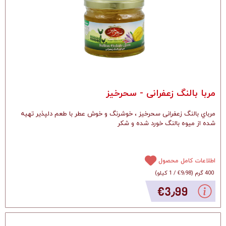
مربا بالنگ زعفرانی - سحرخیز
مرباي بالنگ زعفرانی سحرخیز ، خوشرنگ و خوش عطر با طعم‌ دلپذیر تهیه
شده از میوه بالنگ خورد شده و شكر
اطلاعات کامل محصول
400 گرم
(
‎€9٫98
/
1 کیلو
)
‎€3٫99