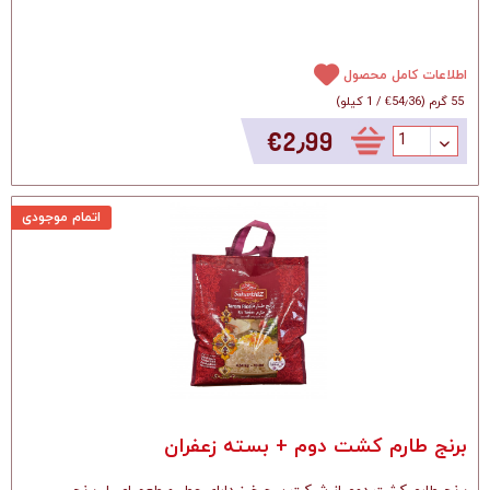
اطلاعات کامل محصول
55 گرم
(
‎€54٫36
/
1 کیلو
)
‎€2٫99
اتمام موجودی
برنج طارم کشت دوم + بسته زعفران