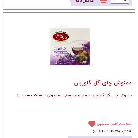
دمنوش چای گل گاوزبان
دمنوش چای گل گاوزبان با عطر لیمو عمانی محصولی از شرکت سحرخیز
اطلاعات کامل محصول
19 گرم
(
‎€315٫26
/
1 کیلو
)