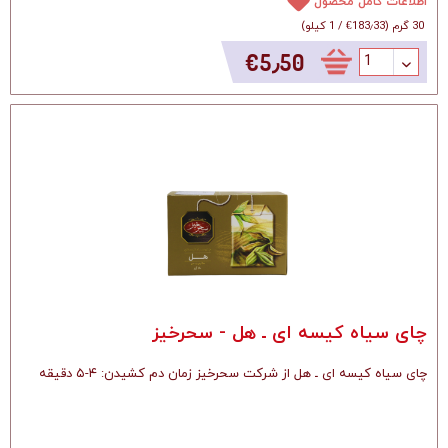
اطلاعات کامل محصول
30 گرم
(
‎€183٫33
/
1 کیلو
)
‎€5٫50
چای سیاه کیسه ای ـ هل - سحرخیز
چای سیاه کیسه ای ـ هل از شرکت سحرخیز زمان دم کشیدن: ۴-۵ دقیقه