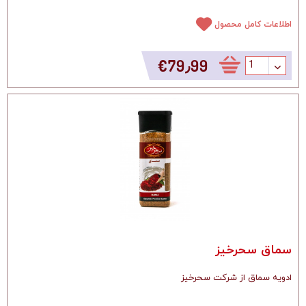
اطلاعات کامل محصول
‎€79٫99
سماق سحرخیز
ادویه سماق از شرکت سحرخیز