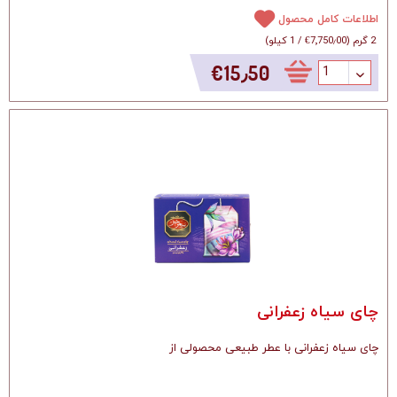
اطلاعات کامل محصول
2 گرم
(
‎€7٬750٫00
/
1 کیلو
)
‎€15٫50
چای سیاه زعفرانی
چای سیاه زعفرانی با عطر طبیعی محصولی از