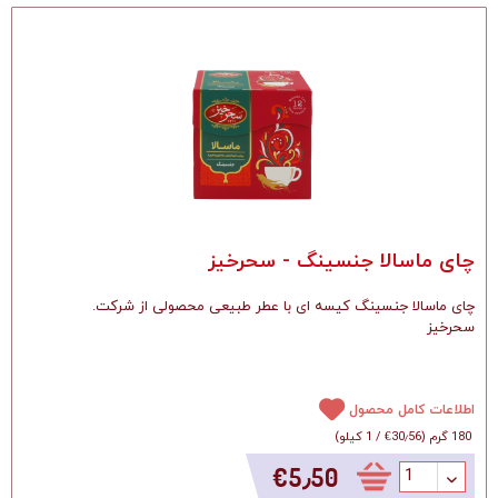
چای ماسالا جنسینگ - سحرخیز
.چای ماسالا جنسینگ کیسه ای با عطر طبیعی محصولی از شرکت
سحرخیز
اطلاعات کامل محصول
180 گرم
(
‎€30٫56
/
1 کیلو
)
‎€5٫50