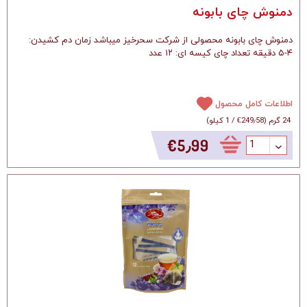
دمنوش چای بابونه
دمنوش چای بابونه محصولی از شرکت سحرخیز میباشد زمان دم کشیدن:
۴-۵ دقیقه تعداد چای کیسه ای: ۱۲ عدد
اطلاعات کامل محصول
24 گرم
(
‎€249٫58
/
1 کیلو
)
‎€5٫99