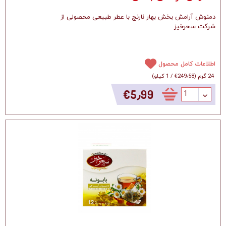
دمنوش آرامش بخش بهار نارنج با عطر طبیعی محصولی از
شرکت سحرخیز
اطلاعات کامل محصول
24 گرم
(
‎€249٫58
/
1 کیلو
)
‎€5٫99