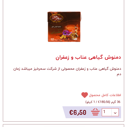
دمنوش گیاهی عناب و زعفران
دمنوش گیاهی عناب و زعفران محصولی از شرکت سحرخیز میباشد زمان
دم
اطلاعات کامل محصول
36 گرم
(
‎€180٫56
/
1 کیلو
)
‎€6٫50