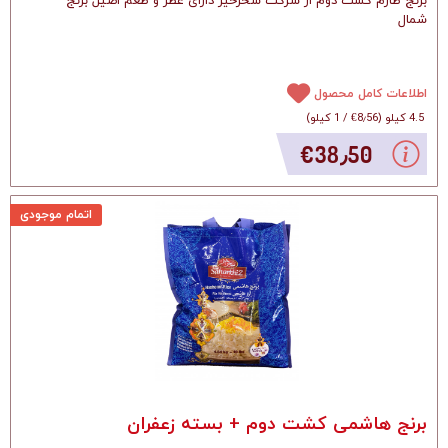
برنج طارم کشت دوم از شرکت سحرخیز دارای عطر و طعم اصیل برنج
شمال
اطلاعات کامل محصول
4.5 کیلو
(
‎€8٫56
/
1 کیلو
)
‎€38٫50
اتمام موجودی
برنج هاشمی کشت دوم + بسته زعفران