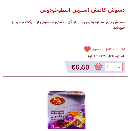
دمنوش کاهش استرس اسطوخودوس
دمنوش چای اسطوخودوس با عطر گل محمدی محصولی از شرکت سحرخیز
میباشد
اطلاعات کامل محصول
24 گرم
(
‎€270٫83
/
1 کیلو
)
‎€6٫50