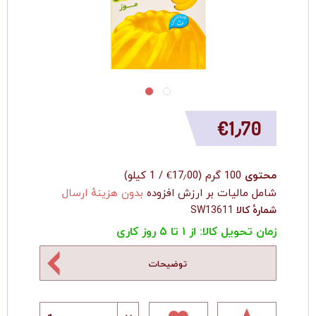
‎€1٫70
محتوی
100 گرم
(
‎€17٫00
/
1 کیلو
)
شامل مالیات بر ارزش افزوده
بدون هزینهٔ ارسال
شمارهٔ کالا
SW13611
زمان تحویل کالا: از ۱ تا ۵ روز کاری
توضیحات