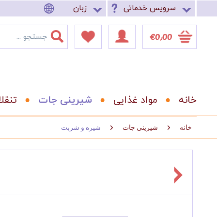
سرویس خدماتی
زبان
‎€0٫00
خانه
مواد غذایی
شیرینی جات
تنقل
خانه
شیرینی جات
شیره و شربت