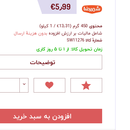
‎€5٫99
محتوی
450 گرم
(
‎€13٫31
/
1 کیلو
)
شامل مالیات بر ارزش افزوده
بدون هزینهٔ ارسال
شمارهٔ کالا
SW11276
زمان تحویل کالا: از ۱ تا ۵ روز کاری
توضیحات
افزودن به سبد خرید