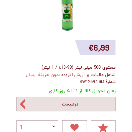
‎€6٫99
محتوی
500 میلی لیتر
(
‎€13٫98
/
1 لیتر
)
شامل مالیات بر ارزش افزوده
بدون هزینهٔ ارسال
شمارهٔ کالا
SW12694
زمان تحویل کالا: از ۱ تا ۵ روز کاری
توضیحات