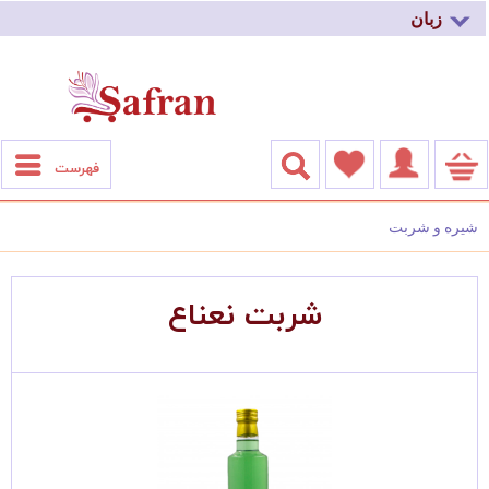
زبان
فهرست
شیره و شربت
شربت نعناع