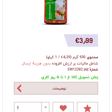
‎€3٫99
محتوی
930 گرم
(
‎€4٫29
/
1 کیلو
)
شامل مالیات بر ارزش افزوده
بدون هزینهٔ ارسال
شمارهٔ کالا
SW12382
زمان تحویل کالا: از ۱ تا ۵ روز کاری
توضیحات