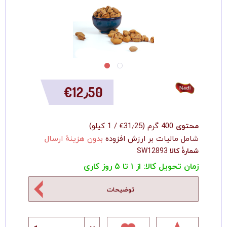
‎€12٫50
محتوی
400 گرم
(
‎€31٫25
/
1 کیلو
)
شامل مالیات بر ارزش افزوده
بدون هزینهٔ ارسال
شمارهٔ کالا
SW12893
زمان تحویل کالا: از ۱ تا ۵ روز کاری
توضیحات