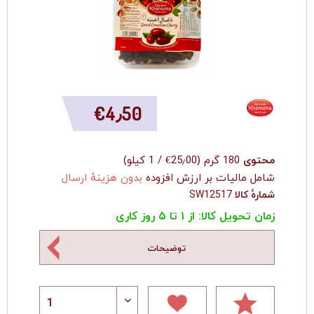
‎€4٫50
محتوی
180 گرم
(
‎€25٫00
/
1 کیلو
)
شامل مالیات بر ارزش افزوده
بدون هزینهٔ ارسال
شمارهٔ کالا
SW12517
زمان تحویل کالا: از ۱ تا ۵ روز کاری
توضیحات