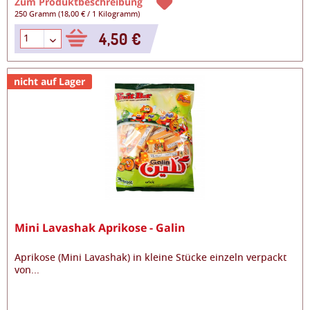
Zum Produktbeschreibung
250 Gramm
(
18,00 €
/
1 Kilogramm
)
4,50 €
nicht auf Lager
Mini Lavashak Aprikose - Galin
Aprikose (Mini Lavashak) in kleine Stücke einzeln verpackt
von
...