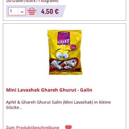
250 Gramm
(
18,00 €
/
1 Kilogramm
)
4,50 €
Mini Lavashak Ghareh Ghurut - Galin
Apfel & Ghareh Ghurut Galin (Mini Lavashak) in kleine
Stücke
...
Zum Produktbeschreibung