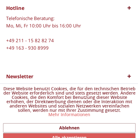
Hotline
Telefonische Beratung:
Mo, Mi, Fr 10:00 Uhr bis 16:00 Uhr
+49 211 - 15 82 82 74
+49 163 - 930 8999
Newsletter
Abonnieren Sie den kostenlosen Newsletter und verpassen
Diese Website benutzt Cookies, die für den technischen Betrieb
Sie keine Neuigkeit oder Aktion mehr von Safran
der Website erforderlich sind und stets gesetzt werden. Andere
Cookies, die den Komfort bei Benutzung dieser Website
"OnlineShop".
erhöhen, der Direktwerbung dienen oder die Interaktion mit
anderen Websites und sozialen Netzwerken vereinfachen
sollen, werden nur mit Ihrer Zustimmung gesetzt.
Mehr Informationen
Ablehnen
Ich habe die
Datenschutzbestimmungen
zur Kenntnis
genommen.
Alle akzeptieren